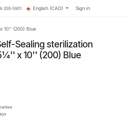
English (CAD)
Sign in
14-259-5901
x 10'' (200) Blue
lf-Sealing sterilization
¼'' x 10'' (200) Blue
rantee
Days