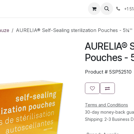
Resources
Contact Us
Jobs
+1 5
Gauze
AURELIA® Self-Sealing sterilization Pouches - 5¼'' 
AURELIA® Se
Pouches - 5
Product #
5SP52510
Terms and Conditions
30-day money-back gua
Shipping: 2-3 Business 