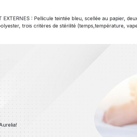
NES : Pellicule teintée bleu, scellée au papier, deux 
yester, trois critères de stérilité (temps,température, vape
urelia!