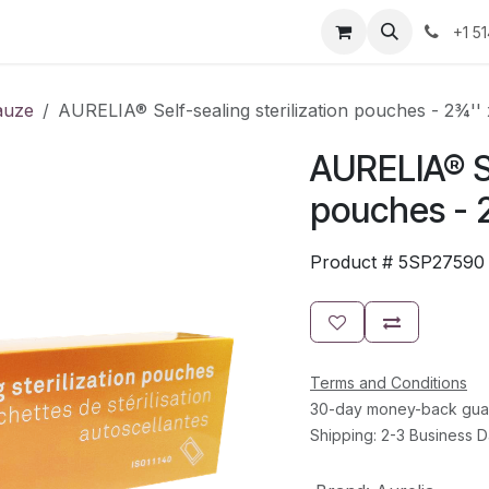
Resources
Contact Us
Jobs
+1 5
Gauze
AURELIA® Self-sealing sterilization pouches - 2¾'' 
AURELIA® Se
pouches - 2
Product #
5SP27590
Terms and Conditions
30-day money-back gua
Shipping: 2-3 Business 