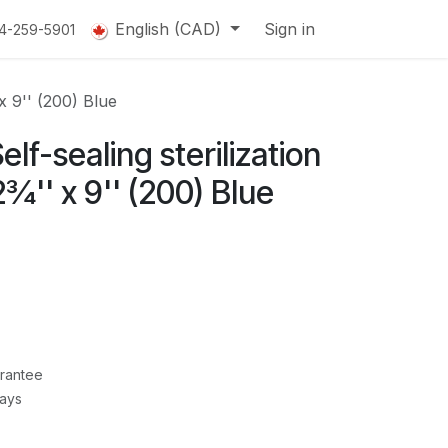
English (CAD)
Sign in
14-259-5901
x 9'' (200) Blue
lf-sealing sterilization
¾'' x 9'' (200) Blue
rantee
Days