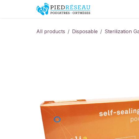
Skip to Content
Shop
Promo
All products
Disposable
Sterilization 