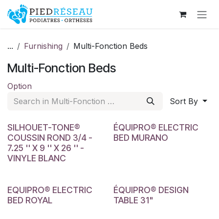
Skip to Content
...
Furnishing
Multi-Fonction Beds
Multi-Fonction Beds
Option
Sort By
SILHOUET-TONE®
ÉQUIPRO® ELECTRIC
COUSSIN ROND 3/4 -
BED MURANO
7.25 '' X 9 '' X 26 '' -
VINYLE BLANC
EQUIPRO® ELECTRIC
ÉQUIPRO® DESIGN
BED ROYAL
TABLE 31"