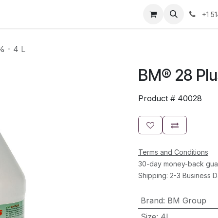
Resources
Contact Us
Jobs
+1 5
 - 4 L
BM® 28 Plu
Product #
40028
Terms and Conditions
30-day money-back gua
Shipping: 2-3 Business 
Brand
:
BM Group
Size
:
4L