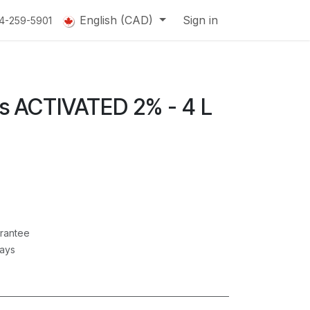
English (CAD)
Sign in
14-259-5901
s ACTIVATED 2% - 4 L
rantee
Days